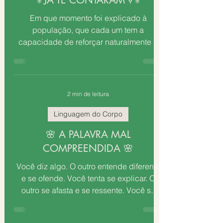
⚜️JÁ TE CONTARAM ?⚜️
Em que momento foi explicado à
população, que cada um tem a
capacidade de reforçar naturalmente o
seu sistema imunológico em poucos
dias...
2 min de leitura
Linguagem do Corpo
🌸 A PALAVRA MAL
COMPREENDIDA 🌸
Você diz algo. O outro entende diferente
e se ofende. Você tenta se explicar. O
outro se afasta e se ressente. Você se
culpa. O outro não...