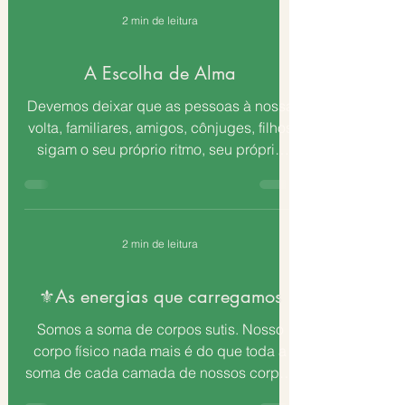
2 min de leitura
A Escolha de Alma
Devemos deixar que as pessoas à nossa
volta, familiares, amigos, cônjuges, filhos
sigam o seu próprio ritmo, seu próprio
caminho, sem...
2 min de leitura
⚜️As energias que carregamos
Somos a soma de corpos sutis. Nosso
corpo físico nada mais é do que toda a
soma de cada camada de nossos corpos
sutis existentes no plano...