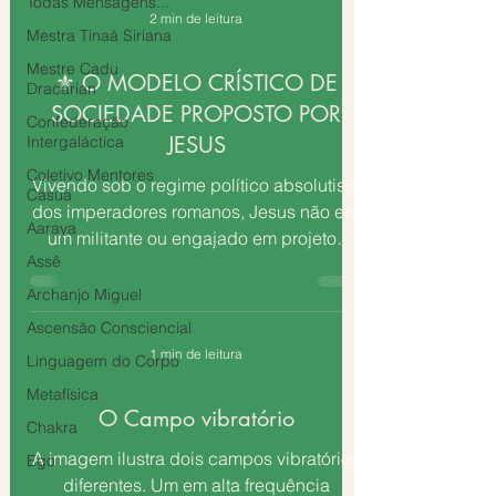
Todas Mensagens...
2 min de leitura
Mestra Tinaá Siriana
Mestre Cadu
⚜️ O MODELO CRÍSTICO DE
Dracarian
SOCIEDADE PROPOSTO POR
Confederação
JESUS
Intergaláctica
Coletivo Mentores
Vivendo sob o regime político absolutista
Casuá
dos imperadores romanos, Jesus não era
Aaraya
um militante ou engajado em projetos
Assê
políticos, até...
Archanjo Miguel
Ascensão Consciencial
1 min de leitura
Linguagem do Corpo
Metafísica
O Campo vibratório
Chakra
A imagem ilustra dois campos vibratórios
Ego
diferentes. Um em alta frequência