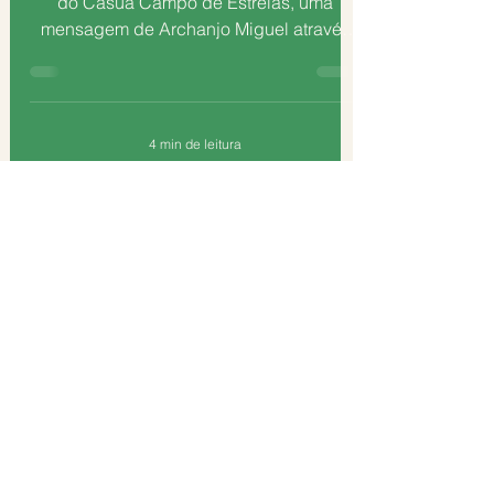
do Casuá Campo de Estrelas, uma
mensagem de Archanjo Miguel através
do amigo Mestre Paulo Lima....
4 min de leitura
Assê
🙏UMA QUESTÃO🙏
Vou deixar uma questão para ser
refletida. Não estou afirmando nem
negando, estou propondo pensar fora de
todo e qualquer...
1 min de leitura
Assê