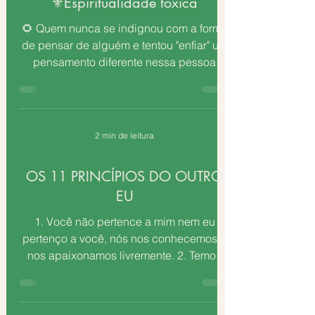
⚜️Espiritualidade tóxica
🌻 Quem nunca se indignou com a forma
de pensar de alguém e tentou "enfiar" um
pensamento diferente nessa pessoa
através de uma...
2 min de leitura
OS 11 PRINCÍPIOS DO OUTRO
EU
1. Você não pertence a mim nem eu
pertenço a você, nós nos conhecemos e
nos apaixonamos livremente. 2. Temos
direito ao nosso espaço...