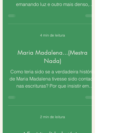
emanando luz e outro mais denso,
contraído. Percebam que as...
4 min de leitura
Maria Madalena...(Mestra
Nada)
Como teria sido se a verdadeira história
de Maria Madalena tivesse sido contada
nas escrituras? Por que insistir em
chamar Seu nome?...
2 min de leitura