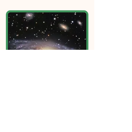
Finalização do "Módulo Urso"
Curso de Xamanismo Estelar