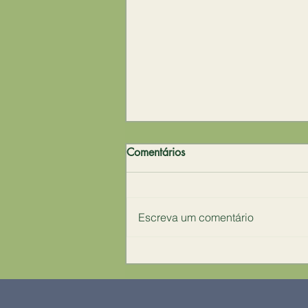
✨🪷 "Desculpem os que estão
Comentários
adormecidos
✨"Desculpem os que estão
adormecidos, mas estamos em
Escreva um comentário
uma grande faxina para deixar a
casa em ordem! Muita sujeira
ainda aparecerá, pois...