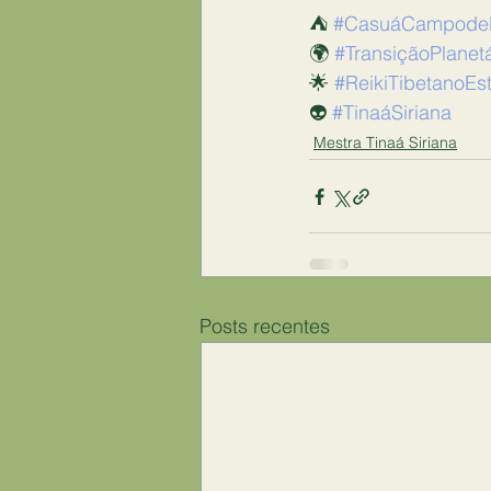
⛺️ 
#CasuáCampodeE
🌍 
#TransiçãoPlanetá
🌟 
#ReikiTibetanoEst
👽 
#TinaáSiriana
Mestra Tinaá Siriana
Posts recentes