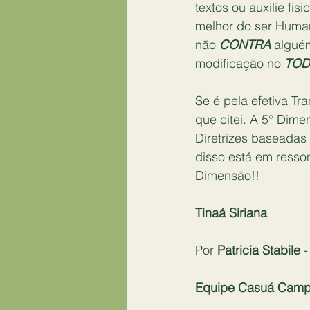
textos ou auxilie fi
melhor do ser Human
não 
CONTRA 
alguém
modificação no 
TOD
Se é pela efetiva Tr
que citei. A 5° Dim
Diretrizes baseadas
disso está em resso
Dimensão!!
Tinaá Siriana
Por
 Patricia Stabile
 
Equipe Casuá Campo