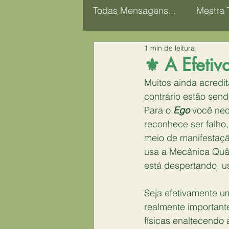
Todas Mensagens...
Mestra 
1 min de leitura
Coletivo Mentores Casuá
⚜️ A Efeti
Muitos ainda acredi
Linguagem do Corpo
M
contrário estão send
Para o 
Ego
 você nec
reconhece ser falho,
meio de manifestação
usa a Mecânica Quân
está despertando, us
Seja efetivamente u
realmente importante
físicas enaltecendo 