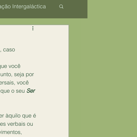
ção Intergaláctica
Consciencial
, caso 
que você 
nto, seja por 
ersais, você 
 que o seu 
Ser
er àquilo que é 
es verbais ou 
vimentos, 