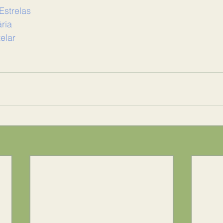
strelas
ria
elar