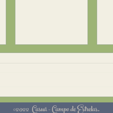
Reconhecer os erros do
✨ A 
passado
Deve
Revisitando a história da
à nos
humanidade, vamos aos poucos
cônju
fazendo as reparações de
própr
nossos ancestrais e de nossas
camin
próprias vidas dentro do...
©2022 Casuá - Campo de Estrelas.