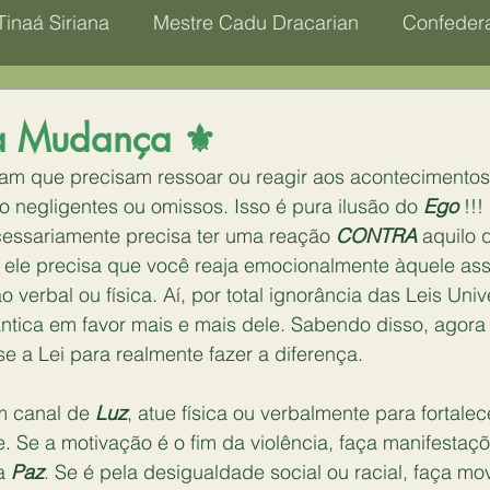
Tinaá Siriana
Mestre Cadu Dracarian
Confedera
Aaraya
Assê
Archanjo Miguel
Ascensão 
va Mudança ⚜️
tam que precisam ressoar ou reagir aos acontecimentos
etafísica
Chakra
Ego
o negligentes ou omissos. Isso é pura ilusão do 
Ego
 !!!
essariamente precisa ter uma reação 
CONTRA
 aquilo 
 ele precisa que você reaja emocionalmente àquele assu
 verbal ou física. Aí, por total ignorância das Leis Univ
tica em favor mais e mais dele. Sabendo disso, agora
e a Lei para realmente fazer a diferença.
m canal de 
Luz
, atue física ou verbalmente para fortalec
. Se a motivação é o fim da violência, faça manifestaçõ
a 
Paz
. Se é pela desigualdade social ou racial, faça mo