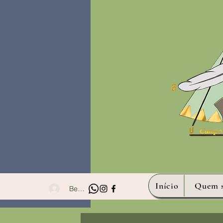
Início
Quem 
Bem- vindo!