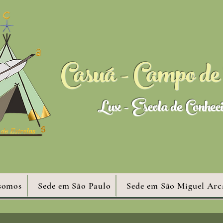
Casuá - Campo de 
Lux - Escola de Conhec
somos
Sede em São Paulo
Sede em São Miguel Arc