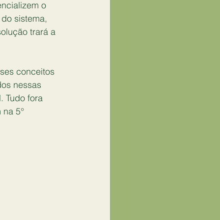
encializem o 
 do sistema, 
olução trará a 
sses conceitos 
dos nessas 
 Tudo fora 
 na 5° 