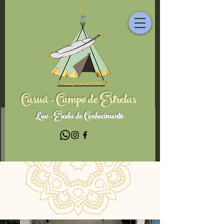
Casuá - Campo de Estrelas
Lux - Escola de Conhecimento