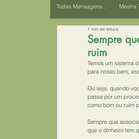
Todas Mensagens...
Mestra 
1 min de leitura
Coletivo Mentores Casuá
Sempre que
ruim
Linguagem do Corpo
M
Temos um sistema de
para nosso bem, es
⠀
Ou seja, quando voc
passa por um proces
como bom ou ruim p
⠀
Sempre que associam
que o dinheiro tem 
⠀