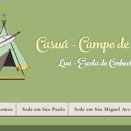
Casuá - Campo de 
Lux - Escola de Conhec
somos
Sede em São Paulo
Sede em São Miguel Arc