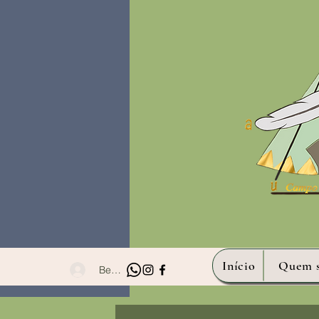
Início
Quem 
Bem- vindo!