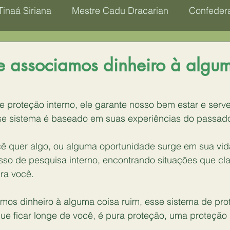
Tinaá Siriana
Mestre Cadu Dracarian
Confedera
Aaraya
Assê
Archanjo Miguel
Ascensão 
 associamos dinheiro à algum
etafísica
Chakra
Ego
 proteção interno, ele garante nosso bem estar e serv
se sistema é baseado em suas experiências do passad
ê quer algo, ou alguma oportunidade surge em sua vid
so de pesquisa interno, encontrando situações que clas
ra você.
os dinheiro à alguma coisa ruim, esse sistema de pro
que ficar longe de você, é pura proteção, uma proteção