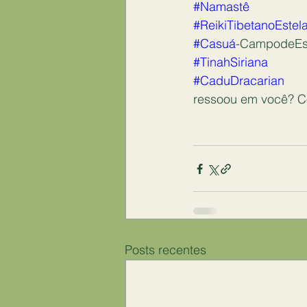
#Namastê
#ReikiTibetanoEstela
#Casuá
-CampodeEst
#TinahSiriana
#CaduDracarian
ressoou em você? C
Posts recentes