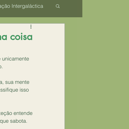
ção Intergaláctica
Consciencial
a coisa
e unicamente 
o.
a, sua mente 
sifique isso 
teção entende 
 que sabota.