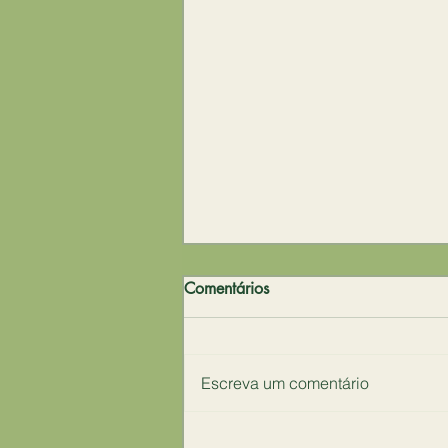
✨🪷 "Desculpem os que estão
Comentários
adormecidos
✨"Desculpem os que estão
adormecidos, mas estamos em
Escreva um comentário
uma grande faxina para deixar a
casa em ordem! Muita sujeira
ainda aparecerá, pois...