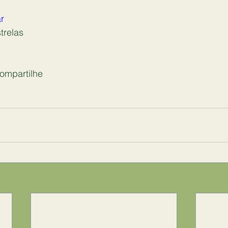
r
relas 
ompartilhe 