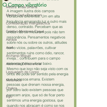
O Campo vibratório
Mestra Tinaá Siriana
A imagem ilustra dois campos 
Mestre Cadu Dracarian
vibratórios diferentes. Um em alta 
frequência emanando luz e outro mais 
Confederação Intergaláctica
denso, contraído. Percebam que as 
Coletivo Mentores Casuá
ondas não se misturam pois não tem 
ressonância. Pensamentos negativos 
Aaraya
sobre nós ou sobre os outros, atitudes 
Assê
como vícios, palavrões, cultivar 
sentimentos ruins como ódio, rancor, 
Archanjo Miguel
inveja... contribuem para o campo 
eletromagnético vibrar baixo.
Ascensão Consciencial
Mesmo que isso não seja visto com os 
Linguagem do Corpo
olhos ele pode ser sentido pela energia 
que a pessoa emana. Existem 
Metafísica
pessoas que drenam nossa energia, 
Chakra
por outro lado existem pessoas que 
parecem anjos, que só de ficar perto 
Ego
sentimos uma energia gostosa, que 
quando nos abraçam é como se nos 