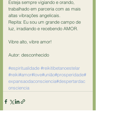
Esteja sempre vigiando e orando, 
trabalhado em parceria com as mais 
altas vibrações angelicais.
Repita: Eu sou um grande campo de 
luz, irradiando e recebendo AMOR.
Vibre alto, vibre amor!
Autor: desconhecido
#espiritualidade
#reikitibetanoestelar
#reiki
#amor
#love
#união
#prosperidade
#
expansaodaconsciencia
#despertardac
onsciencia