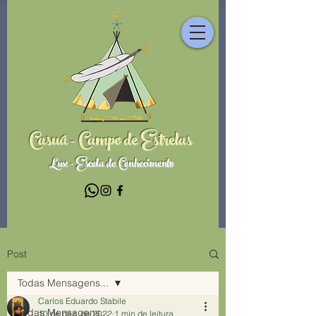
Casuá - Campo de Estrelas
Lux - Escola de Conhecimento
Post
Todas Mensagens...
Carlos Eduardo Stabile
Todas Mensagens...
10 de dez. de 2022
1 min de leitura